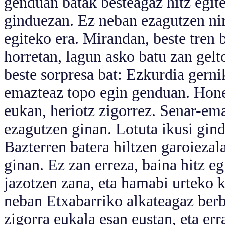
genduan batak besteagaz hitz egite
ginduezan. Ez neban ezagutzen nir
egiteko era. Mirandan, beste tren b
horretan, lagun asko batu zan gel
beste sorpresa bat: Ezkurdia gern
emazteaz topo egin genduan. Hone
eukan, heriotz zigorrez. Senar-em
ezagutzen ginan. Lotuta ikusi gin
Bazterren batera hiltzen garoiezal
ginan. Ez zan erreza, baina hitz e
jazotzen zana, eta hamabi urteko
neban Etxabarriko alkateagaz berba
zigorra eukala esan eustan, eta err