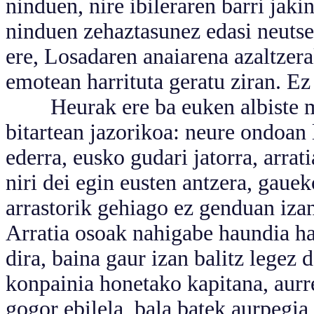
ninduen, nire ibileraren barri jakin
ninduen zehaztasunez edasi neutse
ere, Losadaren anaiarena azaltzer
emotean harrituta geratu ziran. Ez
Heurak ere ba euken albiste min
bitartean jazorikoa: neure ondoan 
ederra, eusko gudari jatorra, arra
niri dei egin eusten antzera, gaue
arrastorik gehiago ez genduan iza
Arratia osoak nahigabe haundia ha
dira, baina gaur izan balitz legez
konpainia honetako kapitana, aurr
gogor ebilela, bala batek aurpegia 