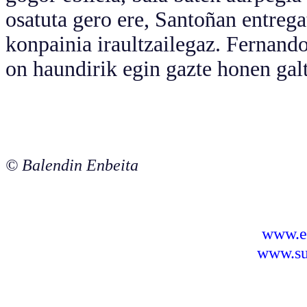
osatuta gero ere, Santoñan entrega
konpainia iraultzailegaz. Fernan
on haundirik egin gazte honen gal
© Balendin Enbeita
www.e
www.sus