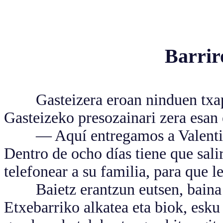
Barrir
Gasteizera eroan ninduen txapel
Gasteizeko presozainari zera esan
— Aquí entregamos a Valentin E
Dentro de ocho días tiene que sal
telefonear a su familia, para que l
Baietz erantzun eutsen, baina ba
Etxebarriko alkatea eta biok, esku 