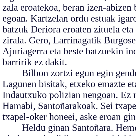
zala eroatekoa, beran izen-abizen
egoan. Kartzelan ordu estuak igar
batzuk Deriora eroaten zituela eta
zirala. Gero, Larrinagatik Burgose
Ajuriagerra eta beste batzuekin in
barririk ez dakit.
Bilbon zortzi egun egin genduz
Lagunen bisitak, etxeko emazte et
Indautxuko polizian nengoan. Ez n
Hamabi, Santoñarakoak. Sei txape
txapel-oker honeei, aske eroan gi
Heldu ginan Santoñara. Hemen i