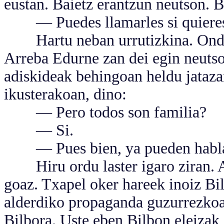
eustan. Baietz erantzun neutson. 
— Puedes llamarles si quieres, 
Hartu neban urrutizkina. Ondoa
Arreba Edurne zan dei egin neutson
adiskideak behingoan heldu jataza
ikusterakoan, dino:
— Pero todos son familia?
— Si.
— Pues bien, ya pueden hablar
Hiru ordu laster igaro ziran. At
goaz. Txapel oker hareek inoiz Bi
alderdiko propaganda guzurrezkoar
Bilbora. Uste eben Bilbon eleizak 