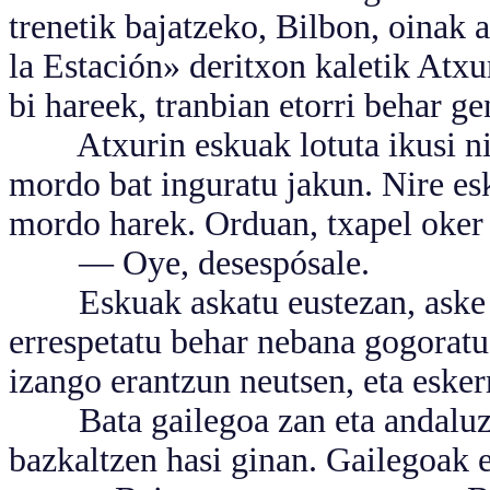
trenetik bajatzeko, Bilbon, oinak 
la Estación» deritxon kaletik Atxu
bi hareek, tranbian etorri behar g
Atxurin eskuak lotuta ikusi nin
mordo bat inguratu jakun. Nire esk
mordo harek. Orduan, txapel oker 
— Oye, desespósale.
Eskuak askatu eustezan, aske ja
errespetatu behar nebana gogoratu
izango erantzun neutsen, eta eske
Bata gailegoa zan eta andaluza 
bazkaltzen hasi ginan. Gailegoak 