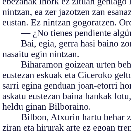
ebezanak inork ez zituan gehiago 
nintzan, ea zer jazotzen zan esan
eustan. Ez nintzan gogoratzen. Or
— ¿No tienes pendiente algún 
Bai, egia, gerra hasi baino zort
nasaitu egin nintzan.
Biharamon goizean urten behar z
eustezan eskuak eta Ciceroko gelt
sarri egina genduan joan-etorri ho
askatu eustezan baina hankak lotu,
heldu ginan Bilboraino.
Bilbon, Atxurin hartu behar zan
ziran eta hirurak arte ez egoan tr