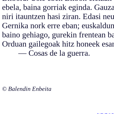
ebela, baina gorriak eginda. Gauz
niri itauntzen hasi ziran. Edasi ne
Gernika nork erre eban; euskaldun
baino gehiago, gurekin frentean bat
Orduan gailegoak hitz honeek esan
— Cosas de la guerra.
© Balendin Enbeita