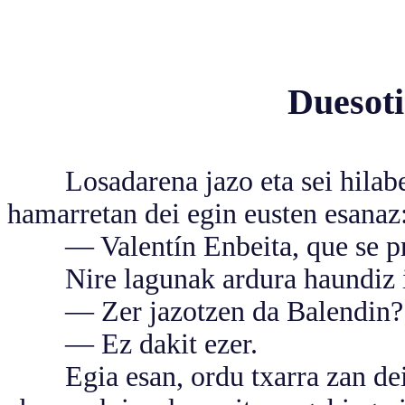
Duesoti
Losadarena jazo eta sei hilabe
hamarretan dei egin eusten esanaz
— Valentín Enbeita, que se pre
Nire lagunak ardura haundiz in
— Zer jazotzen da Balendin?
— Ez dakit ezer.
Egia esan, ordu txarra zan dei 