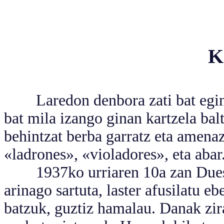
K
Laredon denbora zati bat egin 
bat mila izango ginan kartzela bal
behintzat berba garratz eta amena
«ladrones», «violadores», eta abar
1937ko urriaren 10a zan Dueson
arinago sartuta, laster afusilatu e
batzuk, guztiz hamalau. Danak zir