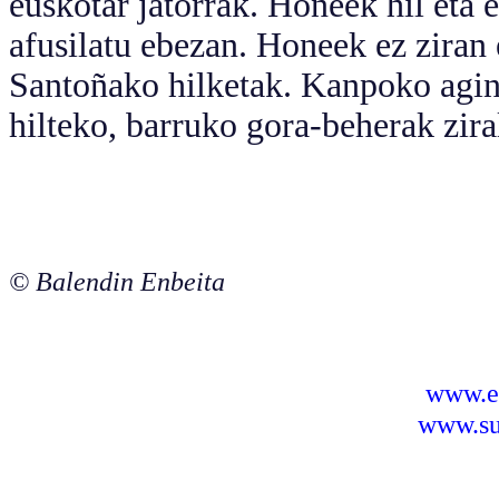
euskotar jatorrak. Honeek hil eta 
afusilatu ebezan. Honeek ez ziran
Santoñako hilketak. Kanpoko agin
hilteko, barruko gora-beherak zira
© Balendin Enbeita
www.e
www.sus