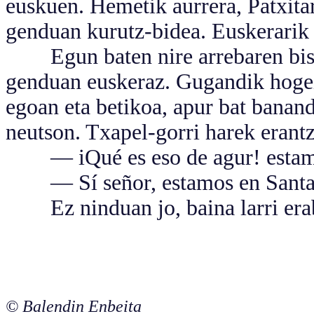
euskuen. Hemetik aurrera, Patxit
genduan kurutz-bidea. Euskerarik 
Egun baten nire arrebaren bisita
genduan euskeraz. Gugandik hogei 
egoan eta betikoa, apur bat banan
neutson. Txapel-gorri harek erant
— iQué es eso de agur! estamos
— Sí señor, estamos en Santa
Ez ninduan jo, baina larri erab
© Balendin Enbeita