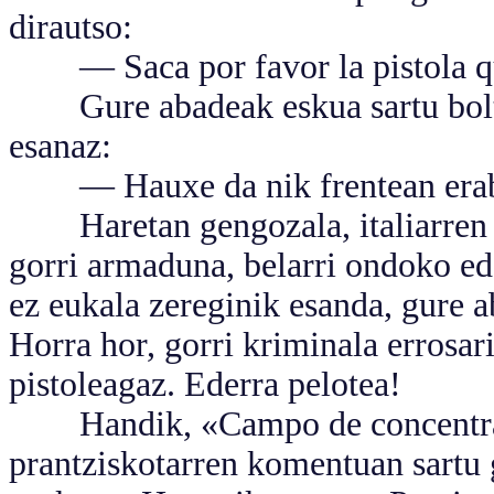
dirautso:
— Saca por favor la pistola que
Gure abadeak eskua sartu boltsil
esanaz:
— Hauxe da nik frentean erabil
Haretan gengozala, italiarren k
gorri armaduna, belarri ondoko ed
ez eukala zereginik esanda, gure 
Horra hor, gorri kriminala errosa
pistoleagaz. Ederra pelotea!
Handik, «Campo de concentraci
prantziskotarren komentuan sartu g