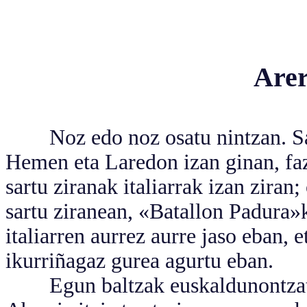
Arer
Noz edo noz osatu nintzan. Sard
Hemen eta Laredon izan ginan, faz
sartu ziranak italiarrak izan ziran
sartu ziranean, «Batallon Padura»k
italiarren aurrez aurre jaso eban,
ikurriñagaz gurea agurtu eban.
Egun baltzak euskaldunontzat. N