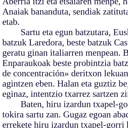
Aberria itzi eta etsaiaren menpe, 
Anaiak bananduta, sendiak zatituta
etab.
Sartu eta egun batzutara, Euska
batzuk Laredora, beste batzuk Cas
geratu ginan italiarren menpean. 
Enparaukoak beste probintzia bat
de concentración» deritxon lekua
agintzen eben. Halan eta guztiz be,
eginaz, intentzio txarrez sartzen zi
Baten, hiru izardun txapel-gorri
tokira sartu zan. Gugaz egoan abad
errekete hiru izardun txapel-gorri 