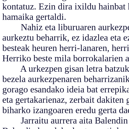
kontatuz. Ezin dira ixildu hainbat 
hamaika gertaldi.
Nahiz eta liburuaren aurkezpena
aurkeztu beharrik, ez idazlea eta 
besteak heuren herri-lanaren, herr
Herriko beste mila borrokalarien a
A urkezpen gisan letra batzuk e
bezela aurkezpenaren beharrizanik
gorago esandako ideia bat errepik
eta gertakarienaz, zerbait dakiten 
biharko izangoaren eredu gerta da
Jarraitu aurrera aita Balendin g