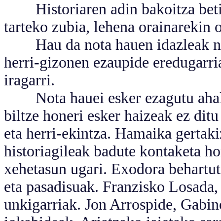
Historiaren adin bakoitza beti g
tarteko zubia, lehena orainarekin 
Hau da nota hauen idazleak nahi
herri-gizonen ezaupide eredugarri
iragarri.
Nota hauei esker ezagutu ahal d
biltze honeri esker haizeak ez dit
eta herri-ekintza. Hamaika gertaki
historiagileak badute kontaketa ho
xehetasun ugari. Exodora behartut
eta pasadisuak. Franzisko Losada,
unkigarriak. Jon Arrospide, Gabin