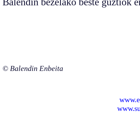
Balendin bezelako beste guztiok e
© Balendin Enbeita
www.e
www.sus