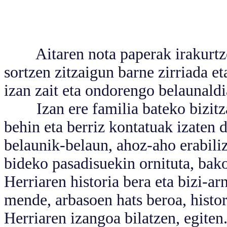
Aitaren nota paperak irakurtzea
sortzen zitzaigun barne zirriada et
izan zait eta ondorengo belaunaldia
Izan ere familia bateko bizitzan
behin eta berriz kontatuak izaten 
belaunik-belaun, ahoz-aho erabili
bideko pasadisuekin ornituta, bako
Herriaren historia bera eta bizi-a
mende, arbasoen hats beroa, histor
Herriaren izangoa bilatzen, egiten