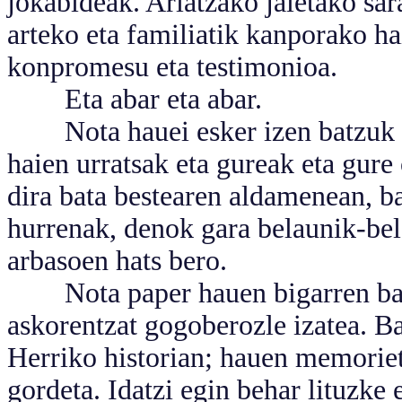
jokabideak. Ariatzako jaietako sar
arteko eta familiatik kanporako ha
konpromesu eta testimonioa.
Eta abar eta abar.
Nota hauei esker izen batzuk ez 
haien urratsak eta gureak eta gure
dira bata bestearen aldamenean, ba
hurrenak, denok gara belaunik-bel
arbasoen hats bero.
Nota paper hauen bigarren bali
askorentzat gogoberozle izatea. B
Herriko historian; hauen memoriet
gordeta. Idatzi egin behar lituzke 