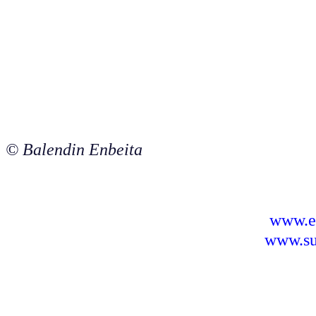
© Balendin Enbeita
www.e
www.sus