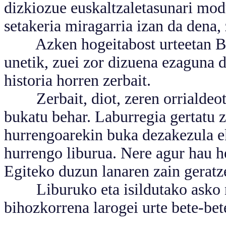
dizkiozue euskaltzaletasunari mod
setakeria miragarria izan da dena,
Azken hogeitabost urteetan Bizk
unetik, zuei zor dizuena ezaguna d
historia horren zerbait.
Zerbait, diot, zeren orrialdeota
bukatu behar. Laburregia gertatu z
hurrengoarekin buka dezakezula ek
hurrengo liburua. Nere agur hau he
Egiteko duzun lanaren zain geratze
Liburuko eta isildutako asko ne
bihozkorrena larogei urte bete-bet