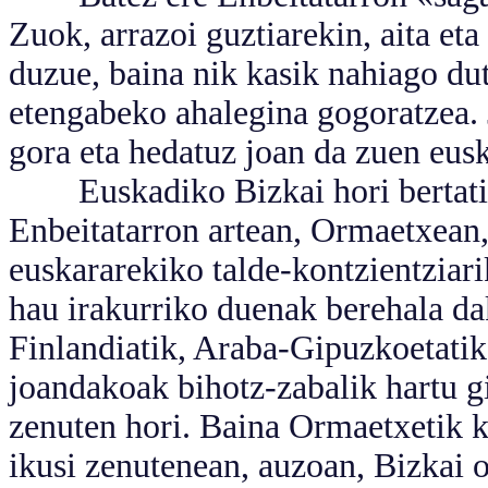
Zuok, arrazoi guztiarekin, aita et
duzue, baina nik kasik nahiago dut
etengabeko ahalegina gogoratzea. J
gora eta hedatuz joan da zuen eusk
Euskadiko Bizkai hori bertatik 
Enbeitatarron artean, Ormaetxean,
euskararekiko talde-kontzientziari
hau irakurriko duenak berehala da
Finlandiatik, Araba-Gipuzkoetatik
joandakoak bihotz-zabalik hartu g
zenuten hori. Baina Ormaetxetik k
ikusi zenutenean, auzoan, Bizkai 