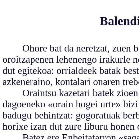
Balendi
Ohore bat da neretzat, zuen bor
oroitzapenen lehenengo irakurle n
dut egitekoa: orrialdeek batak bes
azkeneraino, kontalari onaren treb
Oraintsu kazetari batek zioen be
dagoeneko «orain hogei urte» bizi
badugu behintzat: gogoratuak berb
horixe izan dut zure liburu honen 
Batez ere Enbeitatarron «saga» h