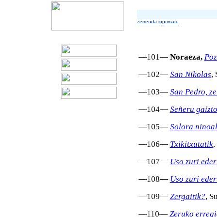
zerrenda inprimatu
—101—
Noraeza,
Poz
—102—
San Nikolas
,
—103—
San Pedro, ze
—104—
Señeru gaizt
—105—
Solora ninoa
—106—
Txikitxutatik
,
—107—
Uso zuri eder
—108—
Uso zuri eder
—109—
Zergaitik?
, S
—110—
Zeruko erregi