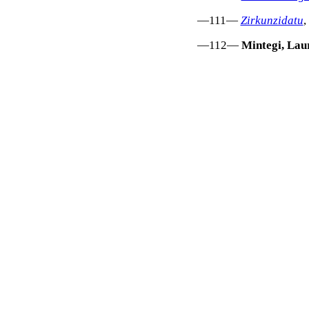
—111—
Zirkunzidatu
,
—112—
Mintegi, Lau