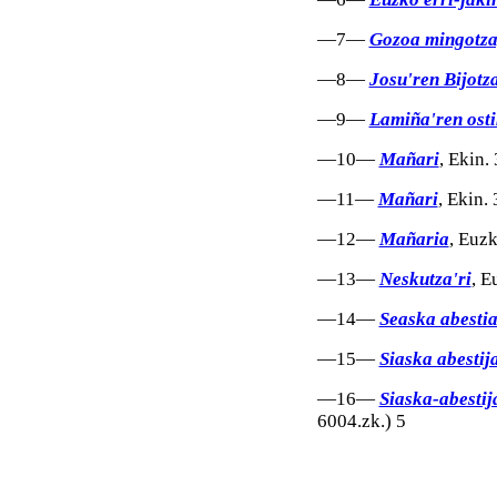
—7—
Gozoa mingotz
—8—
Josu'ren Bijotz
—9—
Lamiña'ren ost
—10—
Mañari
, Ekin.
—11—
Mañari
, Ekin.
—12—
Mañaria
, Euzk
—13—
Neskutza'ri
, E
—14—
Seaska abestia
—15—
Siaska abestij
—16—
Siaska-abestij
6004.zk.) 5