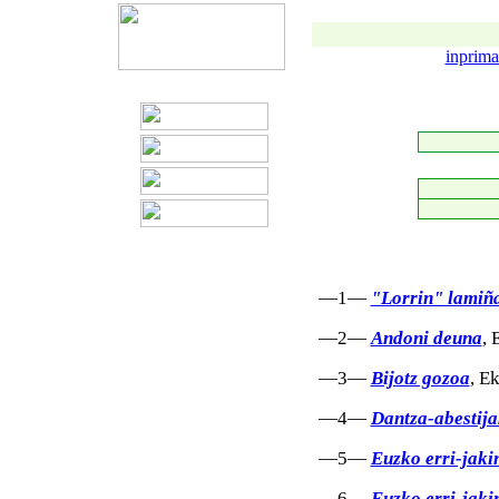
inprima
—1—
"Lorrin" lamiña
—2—
Andoni deuna
, 
—3—
Bijotz gozoa
, E
—4—
Dantza-abestija
—5—
Euzko erri-jaki
—6—
Euzko erri-jaki