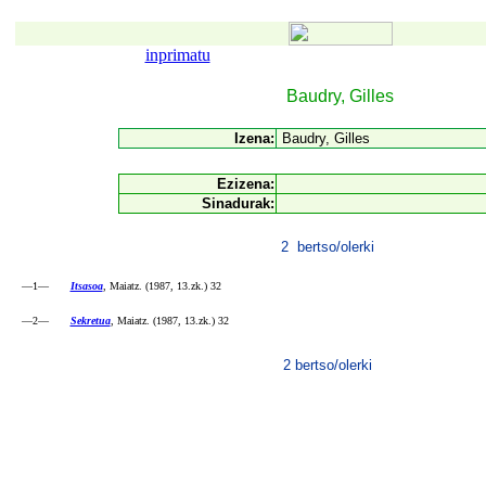
inprimatu
Baudry, Gilles
Izena:
Baudry, Gilles
Ezizena:
Sinadurak:
2 bertso/olerki
—1—
Itsasoa
, Maiatz. (1987, 13.zk.) 32
—2—
Sekretua
, Maiatz. (1987, 13.zk.) 32
2 bertso/olerki