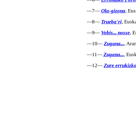
—7—
Ola-gizona
, Eu
—8—
Trueba'ri
, Eusk
—9—
Vobis... nosse
, 
—10—
Zugana...
, Ara
—11—
Zugana...
, Eus
—12—
Zure errukizk