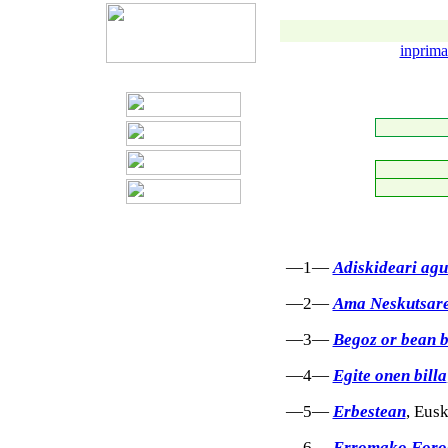
inprima
—1—
Adiskideari agu
—2—
Ama Neskutsaren
—3—
Begoz or bean 
—4—
Egite onen billa
—5—
Erbestean
, Eus
—6—
Erromako Foroa