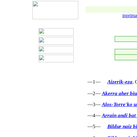
inprima
—1—
Aizerik-eza
, 
—2—
Akerra aher biu
—3—
Alos-Torre'ko u
—4—
Arrain andi bat
—5—
Bildur naiz b