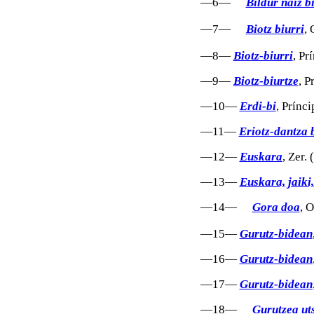
—6—
Bildur naiz b
—7—
Biotz biurri
, 
—8—
Biotz-biurri
, Pr
—9—
Biotz-biurtze
, P
—10—
Erdi-bi
, Prínc
—11—
Eriotz-dantza 
—12—
Euskara
, Zer.
—13—
Euskara, jaiki,
—14—
Gora doa
, 
—15—
Gurutz-bidean
—16—
Gurutz-bidean
—17—
Gurutz-bidean
—18—
Gurutzea ut