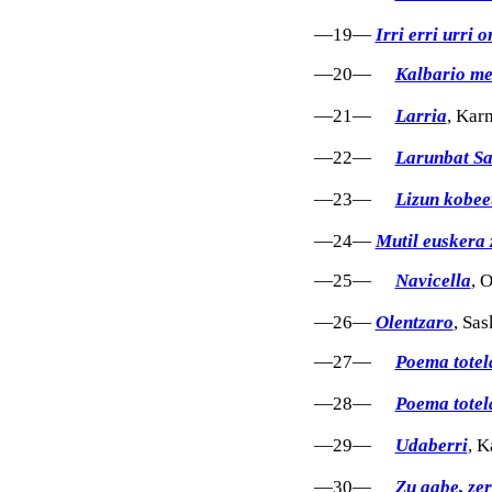
—19—
Irri erri urri o
—20—
Kalbario me
—21—
Larria
, Kar
—22—
Larunbat Sa
—23—
Lizun kobee
—24—
Mutil euskera 
—25—
Navicella
, 
—26—
Olentzaro
, Sas
—27—
Poema totel
—28—
Poema totela
—29—
Udaberri
, K
—30—
Zu gabe, ze