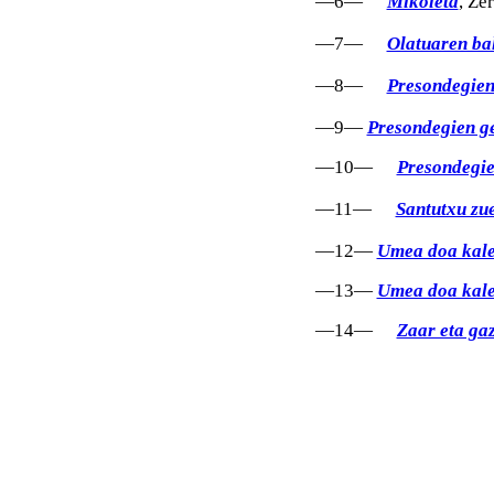
—6—
Mikoleta
, Ze
—7—
Olatuaren ba
—8—
Presondegien
—9—
Presondegien g
—10—
Presondegie
—11—
Santutxu zu
—12—
Umea doa kal
—13—
Umea doa kal
—14—
Zaar eta ga