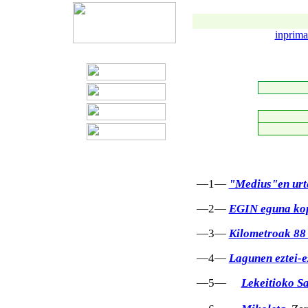
inprima
—1—
"Medius"en urt
—2—
EGIN eguna ko
—3—
Kilometroak 88
—4—
Lagunen eztei-e
—5—
Lekeitioko S