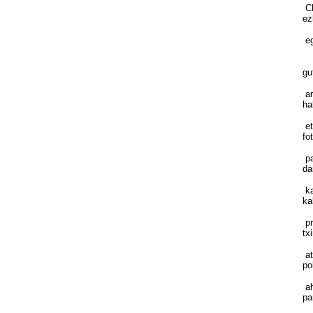
Ch
ez
eg
Ba
gu
ar
ha
et
fo
pa
da
ka
ka
pr
tx
at
po
ah
pa