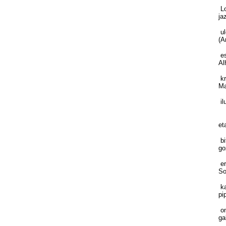
Lo
ja
ul
(A
es
Al
kr
Ma
il
Da
et
bi
go
er
So
ka
pip
on
ga