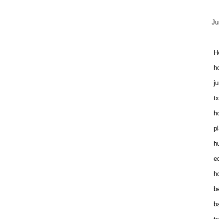
Ju
Ho
ho
ju
tx
ho
pl
hu
ed
ho
be
ba