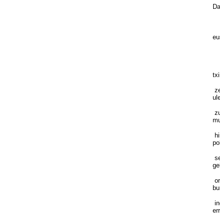
Da
eu
Ko
tx
ze
ul
zu
mu
hi
po
se
ge
or
bu
in
er