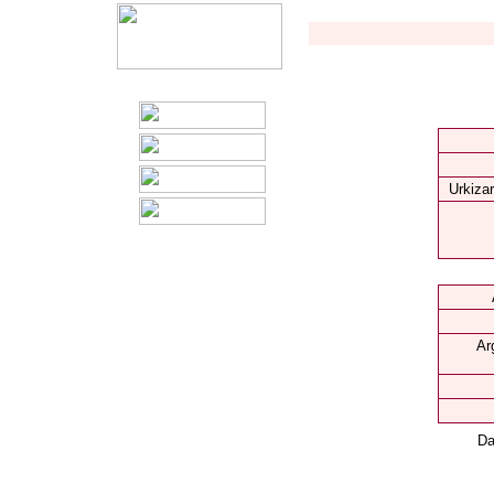
Urkizar
Ar
Da