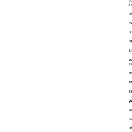
tx
di
et
ez
iz
be
zi
ed
go
be
et
za
ga
be
su
ah