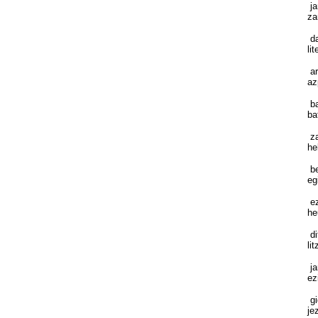
ja
za
da
li
ar
az
ba
ba
za
he
be
eg
ez
he
di
li
ja
ez
gi
je