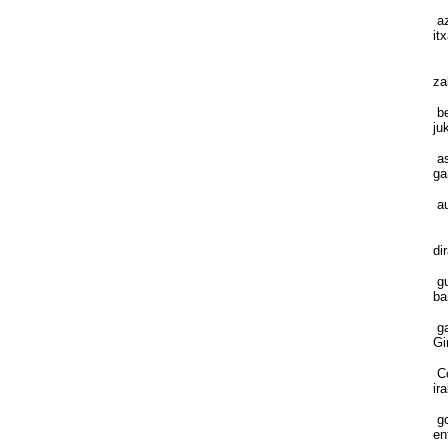
az
it
Or
za
be
ju
as
ga
au
Ti
di
gu
ba
ga
Gi
Co
ir
go
en