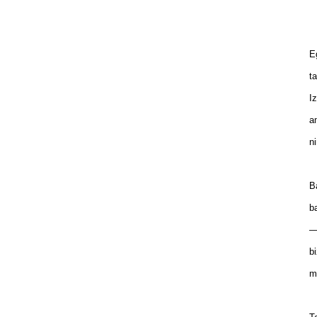
B
Eg
ta
Iz
am
ni
Ba
ba
—m
bi
mu