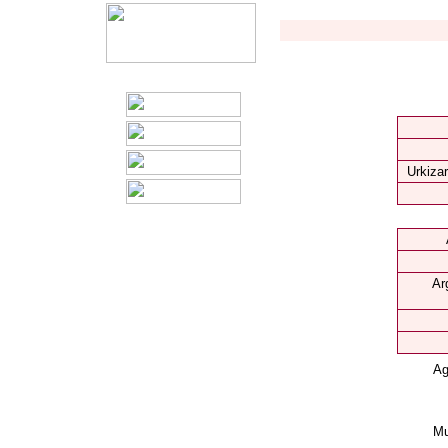
Urkizar
Ar
Ag
Mu