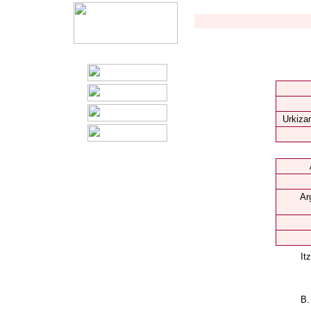
Urkizar
Ar
It
B.