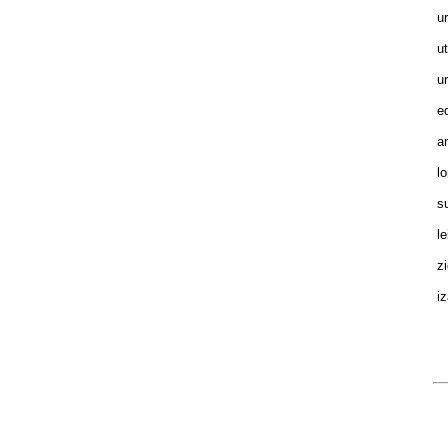
ur
ut
ur
ed
ar
lo
su
le
zi
iz