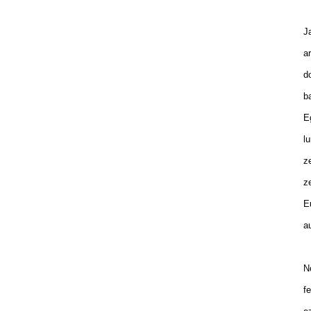
Ja
ar
do
ba
Eg
lu
ze
ze
Eu
au
No
fe