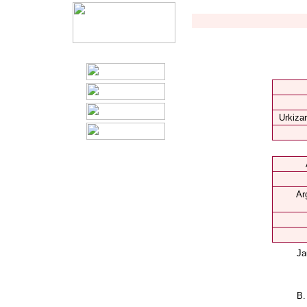
Urkizar
Ar
Ja
B.