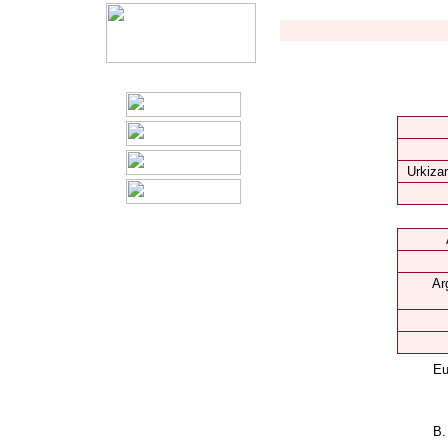
Urkizar
Ar
Eu
B.