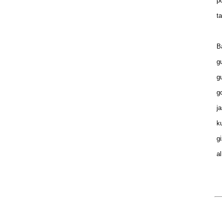
po
ta
Ba
gu
gu
go
ja
ku
gi
al