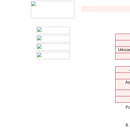
Urkizar
Ar
Po
B.