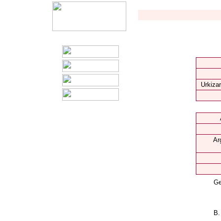
Urkizar
Ar
Ge
B.