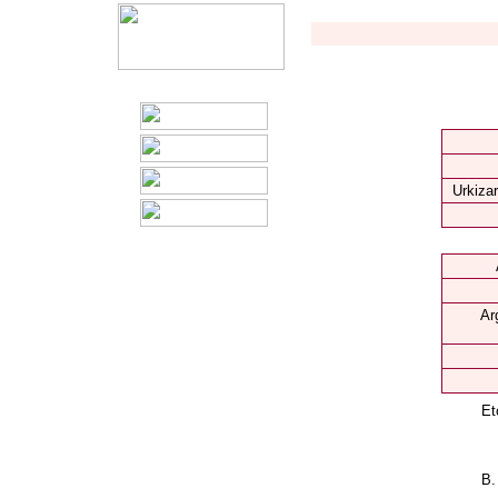
Urkizar
Ar
Et
B.