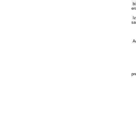
bi
er
Iz
sa
Ad
Na
Le
G
pr
«Z
—d
Ba
ba