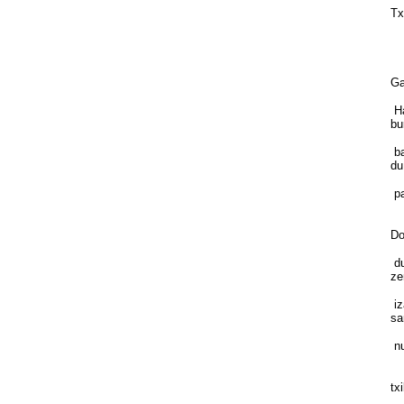
Tx
Ho
Ga
Ha
bu
ba
du
pa
Be
Do
du
ze
iz
sa
nu
Da
txi