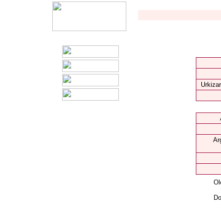
Urkizar
Ar
Ol
Do