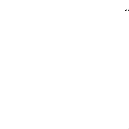
E
ur
e
ai
Ur
Ni
Sa
E
Gu
Za
Ne
Go
s