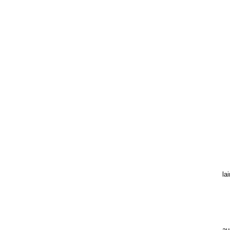
es
It
ni
Ez
Ka
E
be
iz
i
lai
Ez
m
au