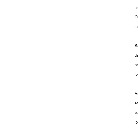
an
Oñ
ja
Be
da
ob
lo
Ai
et
be
jo