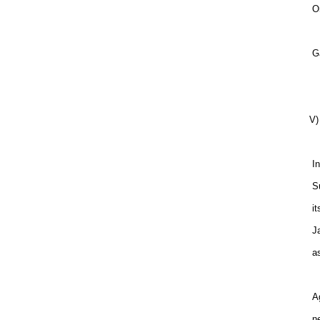
On
n
Ga
e
V)
In
Su
it
Ja
as
Ag
ne