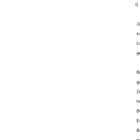
I)
Ja
zu
Lo
ge
Bu
gu
Ze
t'
Be
Er
Ba