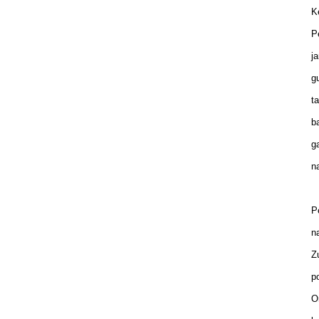
Ke
Pe
ja
gu
ta
ba
ga
na
Pe
na
Zu
po
Or