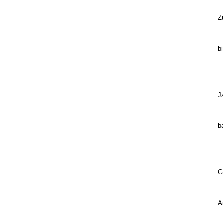
Zu
ar
bi
ke
Ja
m
ba
be
Go
be
Ar
la