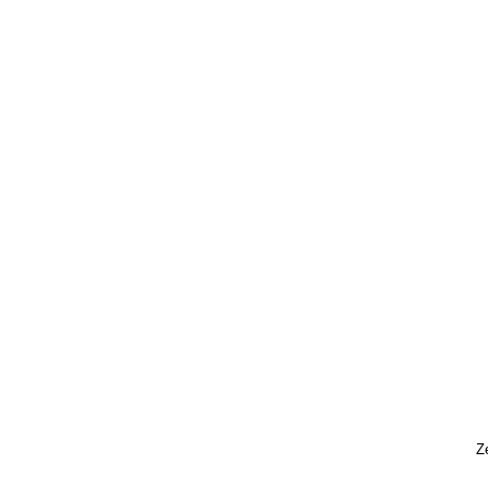
t
p
A
n
I
e
N
e
i
b
Ze
n