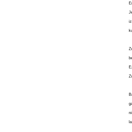
En
Je
iz
ku
Zu
be
Ez
Zu
Ba
ga
ni
la