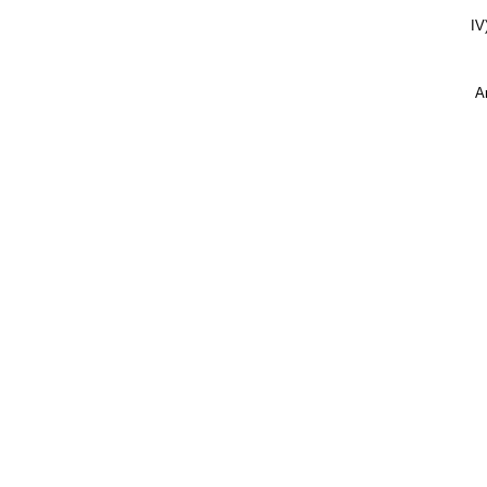
IV
Ar
e
i
n
J
E
a
z
Z
d