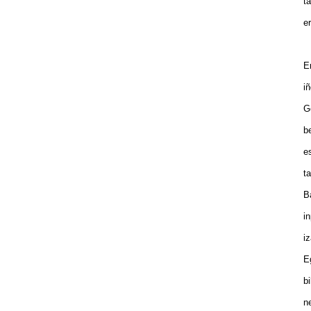
ta
er
En
iñ
Ge
be
es
ta
Ba
in
iz
Eg
bi
ne