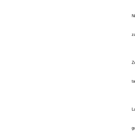
Ni
la
za
ix
Zu
be
ta
Z
La
or
gu