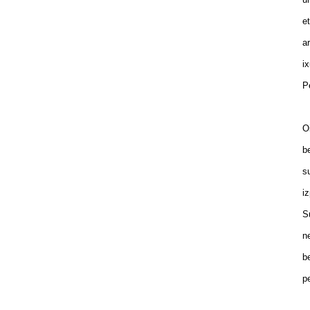
et
ar
ix
Pe
Oi
be
su
iz
Su
ne
be
pe