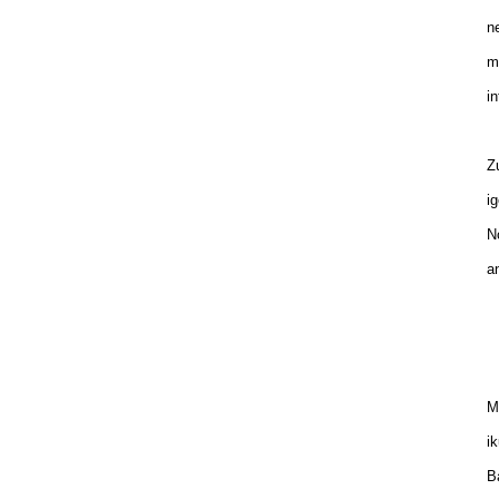
ne
ma
in
Zu
ig
No
an
Ma
ik
Ba