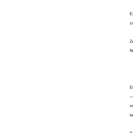
Ez
za
Ze
No
Eu
—g
ma
ta