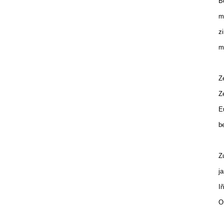
Be
ma
zi
ma
Ze
Ze
Eu
be
Zu
ja
Iñ
Or