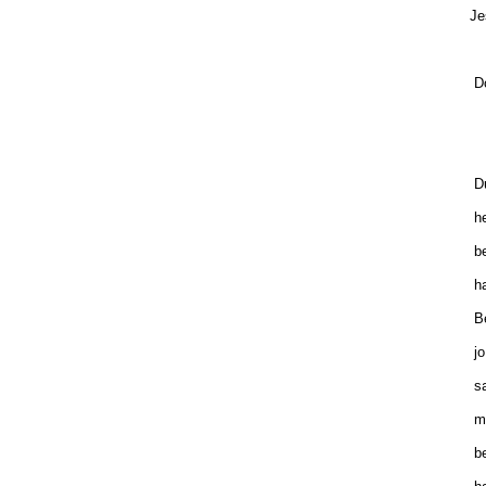
Je
Do
Du
he
be
ha
Be
jo
sa
ma
be