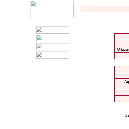
Urkizar
Ar
Ge