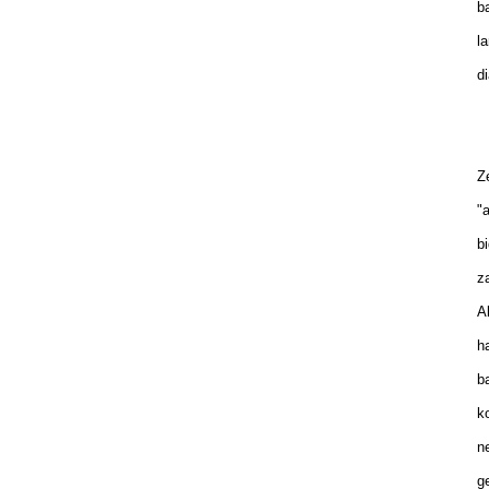
ba
la
di
Ze
"a
bi
za
Al
ha
ba
ko
ne
ge