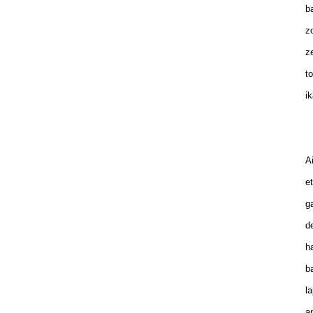
ba
zo
ze
to
ik
Ai
et
ga
de
ha
ba
la
an