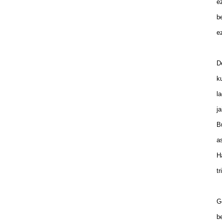
ez
be
ez
De
ku
la
ja
Bu
as
Ha
tr
Ge
be