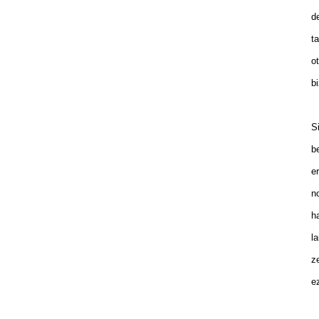
de
ta
ot
bi
Si
be
er
no
ha
la
ze
ez