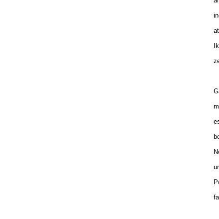
am
in
at
Ik
ze
Ga
mu
es
bo
No
ur
Po
fa