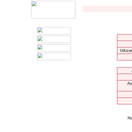
Urkizar
Ar
No