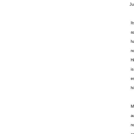
Ju
It
az
ha
no
Hi
is
es
hi
Mu
au
no