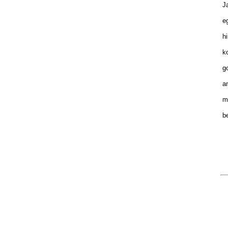
Ja
eg
hi
ko
go
am
mu
be