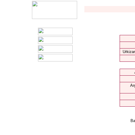
Urkizar
Ar
Ba