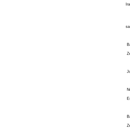
Ir
I
sa
Ba
Ze
Jo
j
Nu
Es
Ba
Ze