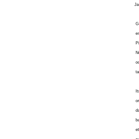
Ja
Gu
en
Pi
Nu
od
ta
It
or
da
ba
et