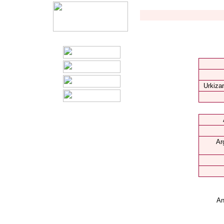
Urkizar
Ar
An