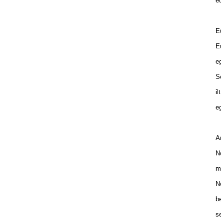
eu
Eu
Eu
eg
Se
il
eg
Am
No
ma
No
be
se