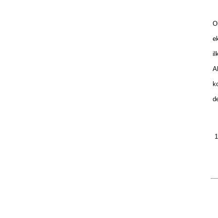
Oi
ek
il
Al
ko
de
1