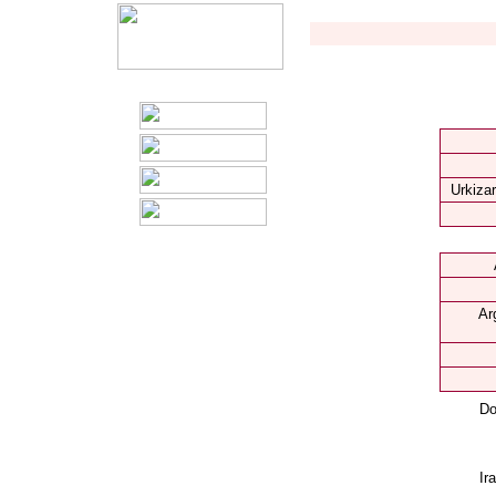
Urkizar
Ar
Do
Ir