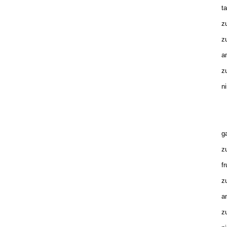
ta
zu
zu
am
zu
ni
Zu
ga
zu
fr
zu
am
zu