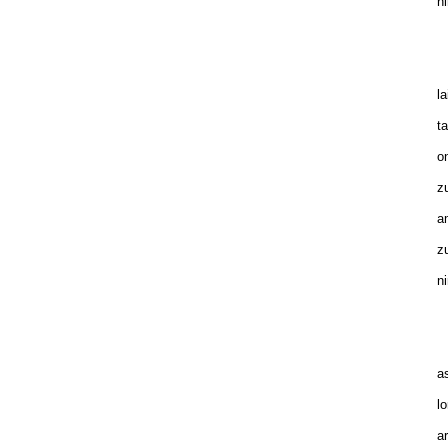
ni
E
la
ta
on
zu
am
zu
ni
B
as
lo
ar