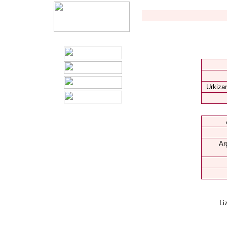
Urkizar
Ar
Li