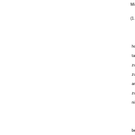
Mi
(1
Hi
ho
ta
zur
zu
am
zu
ni
E
be