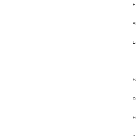
Et
H
Ak
a
Es
p
He
a
Di
E
He
n