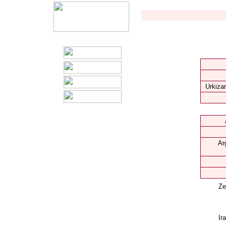
Urkizar
Ar
Ze
Ir