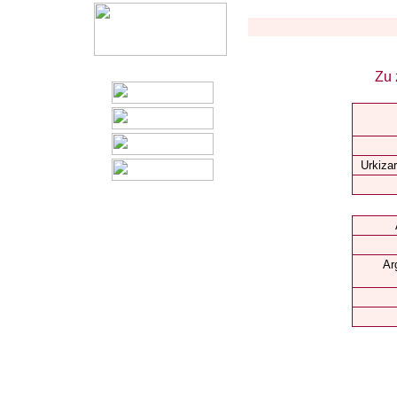
Zu 
Urkizar
Ar