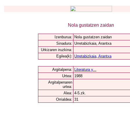
Nola gustatzen zaidan
Izenburua:
Nola gustatzen zaidan
Sinadura:
Urretabizkaia, Arantxa
Urkizaren iruzkina:
Egilea(k):
Urretabizkaia, Arantxa
Argitalpena:
Literatura y...
Urtea:
1988
Argitalpenaren
urtea:
Alea:
4-5.zk.
Orrialdea:
31