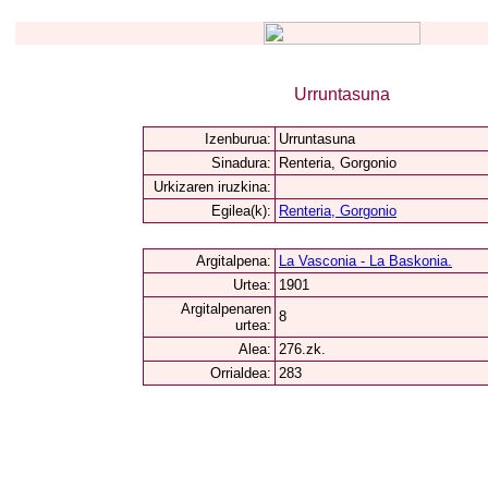
Urruntasuna
Izenburua:
Urruntasuna
Sinadura:
Renteria, Gorgonio
Urkizaren iruzkina:
Egilea(k):
Renteria, Gorgonio
Argitalpena:
La Vasconia - La Baskonia.
Urtea:
1901
Argitalpenaren
8
urtea:
Alea:
276.zk.
Orrialdea:
283