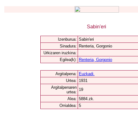
Sabin'eri
Izenburua:
Sabin'eri
Sinadura:
Renteria, Gorgonio
Urkizaren iruzkina:
Egilea(k):
Renteria, Gorgonio
Argitalpena:
Euzkadi.
Urtea:
1931
Argitalpenaren
19
urtea:
Alea:
5884.zk.
Orrialdea:
5