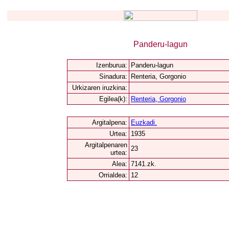
Panderu-lagun
Izenburua:
Panderu-lagun
Sinadura:
Renteria, Gorgonio
Urkizaren iruzkina:
Egilea(k):
Renteria, Gorgonio
Argitalpena:
Euzkadi.
Urtea:
1935
Argitalpenaren
23
urtea:
Alea:
7141.zk.
Orrialdea:
12