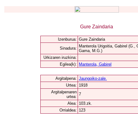
Gure Zaindaria
Izenburua:
Gure Zaindaria
Manterola Urigoitia, Gabirel (G., 
Sinadura:
Gama, M.G.)
Urkizaren iruzkina:
Egilea(k):
Manterola, Gabirel
Argitalpena:
Jaungoiko-zale.
Urtea:
1918
Argitalpenaren
7
urtea:
Alea:
103.zk.
Orrialdea:
123