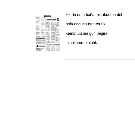
Ez du uste baña, nik ikusten det
nola daguan txut-txutik,
kamix utsian guri begira
leiatillaren txulotik.