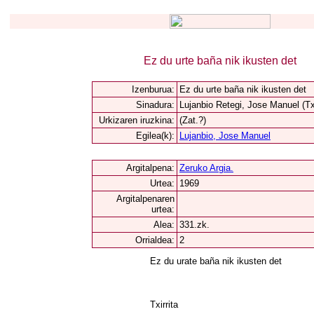
Ez du urte baña nik ikusten det
Izenburua:
Ez du urte baña nik ikusten det
Sinadura:
Lujanbio Retegi, Jose Manuel (Txi
Urkizaren iruzkina:
(Zat.?)
Egilea(k):
Lujanbio, Jose Manuel
Argitalpena:
Zeruko Argia.
Urtea:
1969
Argitalpenaren
urtea:
Alea:
331.zk.
Orrialdea:
2
Ez du urate baña nik ikusten det
Txirrita