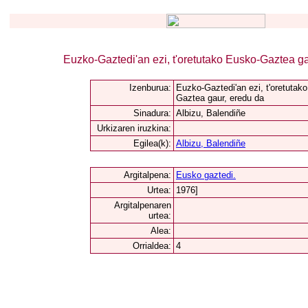
Euzko-Gaztedi'an ezi, t'oretutako Eusko-Gaztea ga
Izenburua:
Euzko-Gaztedi'an ezi, t'oretutak
Gaztea gaur, eredu da
Sinadura:
Albizu, Balendiñe
Urkizaren iruzkina:
Egilea(k):
Albizu, Balendiñe
Argitalpena:
Eusko gaztedi.
Urtea:
1976]
Argitalpenaren
urtea:
Alea:
Orrialdea:
4