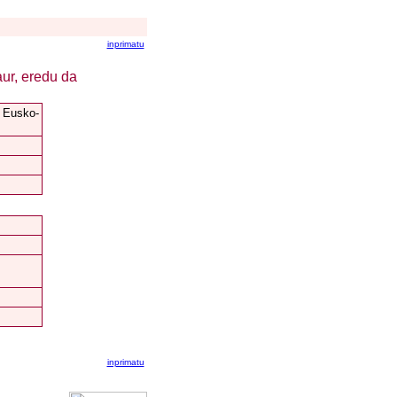
inprimatu
ur, eredu da
o Eusko-
inprimatu