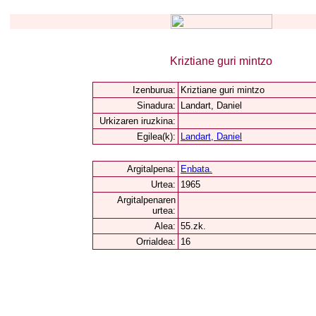
Kriztiane guri mintzo
Izenburua:
Kriztiane guri mintzo
Sinadura:
Landart, Daniel
Urkizaren iruzkina:
Egilea(k):
Landart, Daniel
Argitalpena:
Enbata.
Urtea:
1965
Argitalpenaren
urtea:
Alea:
55.zk.
Orrialdea:
16