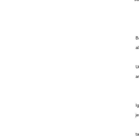
Ba
al
b
Ur
ar
be
Ig
je
el
ta