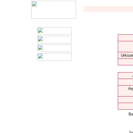
Urkizar
Ar
Ba
Ja