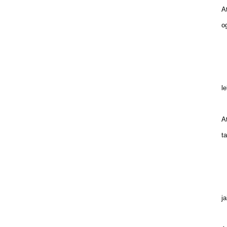
At
og
B
Z
l
le
At
ta
pi
i
b
ja