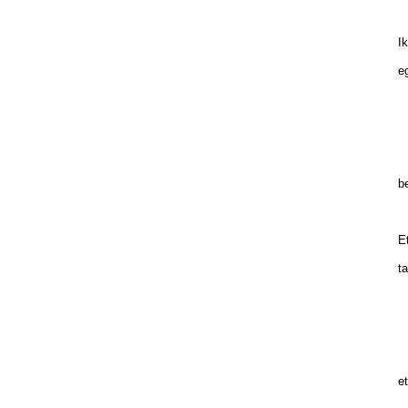
Ik
eg
I
G
e
be
Et
ta
t
i
l
et