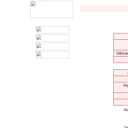
Urkizar
Ar
At
Ja