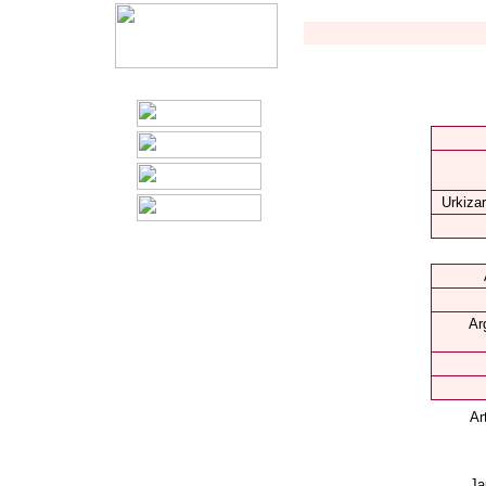
Urkizar
Ar
Ar
Ja