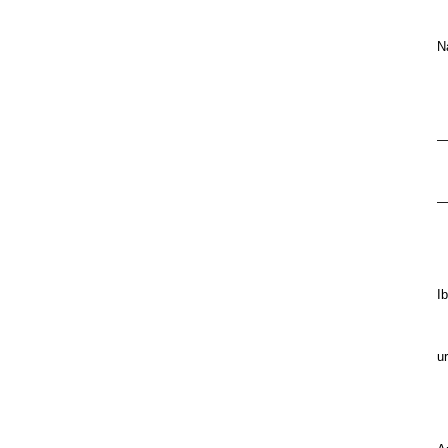
ta
Na
mu
—¿
be
—¡
zi
Ib
d
ur
ar