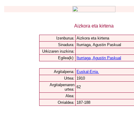
Aizkora eta kirtena
Izenburua:
Aizkora eta kirtena
Sinadura:
Iturriaga, Agustin Paskual
Urkizaren iruzkina:
Egilea(k):
Iturriaga, Agustin Paskual
Argitalpena:
Euskal-Erria.
Urtea:
1910
Argitalpenaren
62
urtea:
Alea:
Orrialdea:
187-188