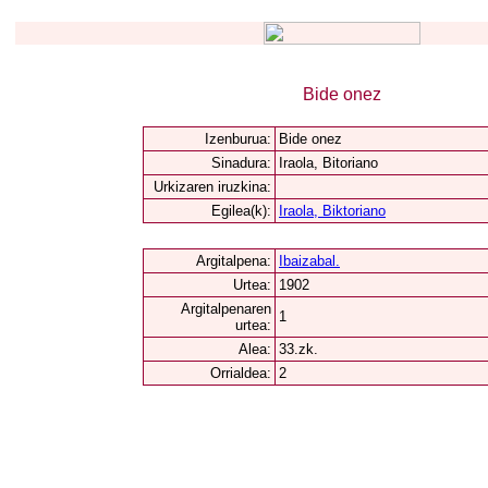
Bide onez
Izenburua:
Bide onez
Sinadura:
Iraola, Bitoriano
Urkizaren iruzkina:
Egilea(k):
Iraola, Biktoriano
Argitalpena:
Ibaizabal.
Urtea:
1902
Argitalpenaren
1
urtea:
Alea:
33.zk.
Orrialdea:
2