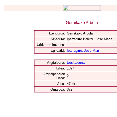
Gernikako Arbola
Izenburua:
Gernikako Arbola
Sinadura:
Iparragirre Balerdi, Jose Maria
Urkizaren iruzkina:
Egilea(k):
Iparragirre, Jose Mari
Argitalpena:
Euskalduna.
Urtea:
1897
Argitalpenaren
2
urtea:
Alea:
47.zk.
Orrialdea:
372