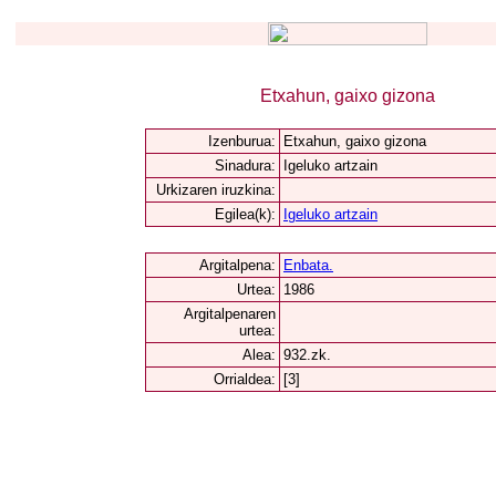
Etxahun, gaixo gizona
Izenburua:
Etxahun, gaixo gizona
Sinadura:
Igeluko artzain
Urkizaren iruzkina:
Egilea(k):
Igeluko artzain
Argitalpena:
Enbata.
Urtea:
1986
Argitalpenaren
urtea:
Alea:
932.zk.
Orrialdea:
[3]