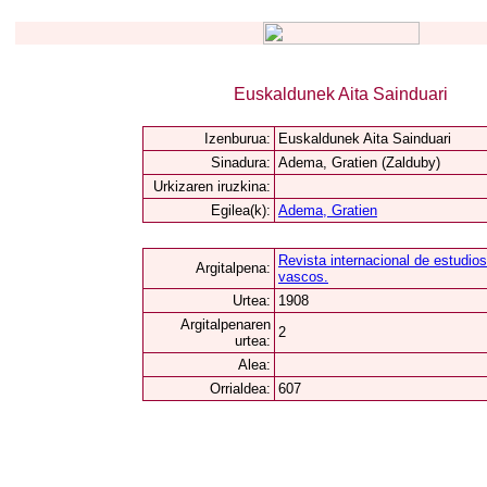
Euskaldunek Aita Sainduari
Izenburua:
Euskaldunek Aita Sainduari
Sinadura:
Adema, Gratien (Zalduby)
Urkizaren iruzkina:
Egilea(k):
Adema, Gratien
Revista internacional de estudios
Argitalpena:
vascos.
Urtea:
1908
Argitalpenaren
2
urtea:
Alea:
Orrialdea:
607