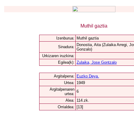
Muthil gaztia
Izenburua:
Muthil gaztia
Donostia, Aita (Zulaika Arregi, J
Sinadura:
Gonzalo)
Urkizaren iruzkina:
Egilea(k):
Zulaika, Jose Gontzalo
Argitalpena:
Euzko Deya.
Urtea:
1949
Argitalpenaren
6
urtea:
Alea:
114.zk.
Orrialdea:
[13]