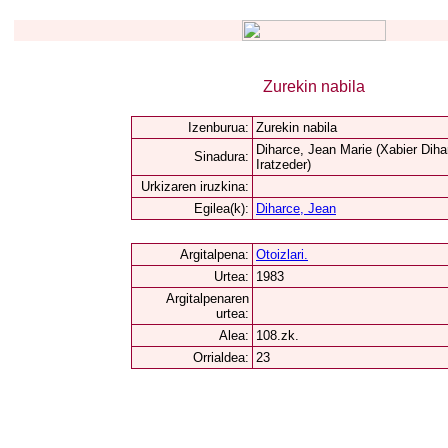
Zurekin nabila
Izenburua:
Zurekin nabila
Diharce, Jean Marie (Xabier Diha
Sinadura:
Iratzeder)
Urkizaren iruzkina:
Egilea(k):
Diharce, Jean
Argitalpena:
Otoizlari.
Urtea:
1983
Argitalpenaren
urtea:
Alea:
108.zk.
Orrialdea:
23