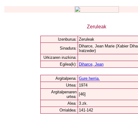
Zeruleak
Izenburua:
Zeruleak
Diharce, Jean Marie (Xabier Diha
Sinadura:
Iratzeder)
Urkizaren iruzkina:
Egilea(k):
Diharce, Jean
Argitalpena:
Gure herria.
Urtea:
1974
Argitalpenaren
[46]
urtea:
Alea:
3.zk.
Orrialdea:
141-142